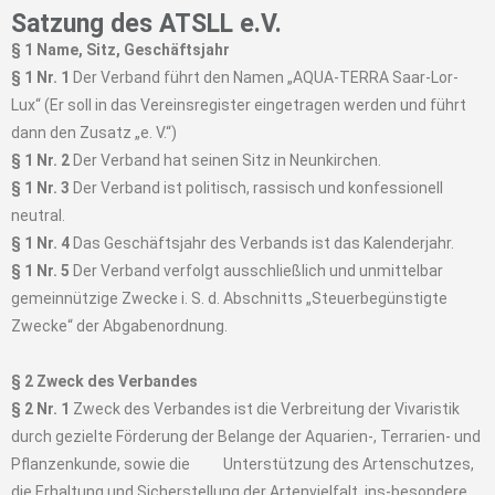
Satzung des ATSLL e.V.
§ 1 Name, Sitz, Geschäftsjahr
§ 1 Nr. 1
Der Verband führt den Namen „AQUA-TERRA Saar-Lor-
Lux“ (Er soll in das Vereinsregister eingetragen werden und führt
dann den Zusatz „e. V.“)
§ 1 Nr. 2
Der Verband hat seinen Sitz in Neunkirchen.
§ 1 Nr. 3
Der Verband ist politisch, rassisch und konfessionell
neutral.
§ 1 Nr. 4
Das Geschäftsjahr des Verbands ist das Kalenderjahr.
§ 1 Nr. 5
Der Verband verfolgt ausschließlich und unmittelbar
gemeinnützige Zwecke i. S. d. Abschnitts „Steuerbegünstigte
Zwecke“ der Abgabenordnung.
§ 2 Zweck des Verbandes
§ 2 Nr. 1
Zweck des Verbandes ist die Verbreitung der Vivaristik
durch gezielte Förderung der Belange der Aquarien-, Terrarien- und
Pflanzenkunde, sowie die Unterstützung des Artenschutzes,
die Erhaltung und Sicherstellung der Artenvielfalt, ins-besondere